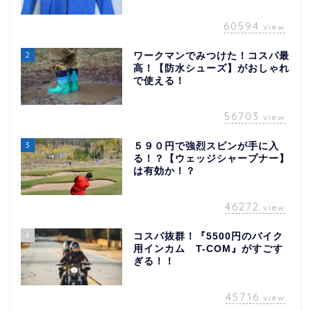
60594
view
2
ワークマンでみつけた！コスパ最
高！【防水シューズ】がおしゃれ
で使える！
56703
view
3
５９０円で強烈スピンが手に入
る！？【ウェッジシャープナー】
は有効か！？
46272
view
4
コスパ抜群！『5500円のバイク
用インカム T-COM』がすごす
ぎる！！
45716
view