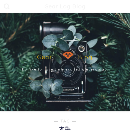
Gear Log Blog
Gear Blog
I'd like to have time excitedly every day.
― TAG ―
木製