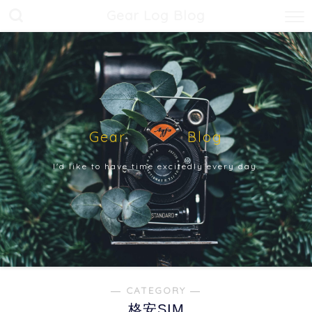
Gear Log Blog
Gear Blog
I'd like to have time excitedly every day.
― CATEGORY ―
格安SIM