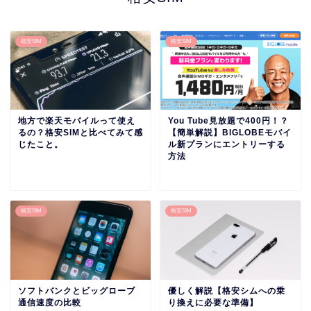
格安SIM
格安SIM
地方で楽天モバイルって使え
You Tube見放題で400円！？
るの？格安SIMと比べてみて感
【簡単解説】BIGLOBEモバイ
じたこと。
ル新プランにエントリーする
方法
格安SIM
格安SIM
ソフトバンクとビッグローブ
優しく解説【格安シムへの乗
通信速度の比較
り換えに必要な準備】