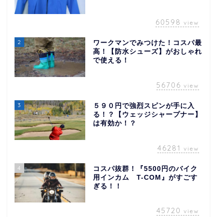
60598
view
2
ワークマンでみつけた！コスパ最
高！【防水シューズ】がおしゃれ
で使える！
56706
view
3
５９０円で強烈スピンが手に入
る！？【ウェッジシャープナー】
は有効か！？
46281
view
4
コスパ抜群！『5500円のバイク
用インカム T-COM』がすごす
ぎる！！
45720
view