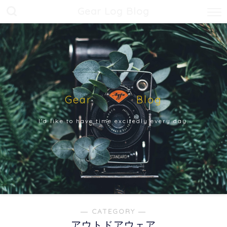
Gear Log Blog
Gear Blog
I'd like to have time excitedly every day.
― CATEGORY ―
アウトドアウェア