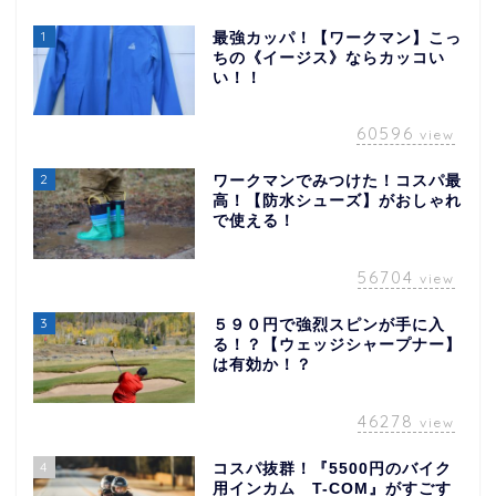
1
最強カッパ！【ワークマン】こっ
ちの《イージス》ならカッコい
い！！
60596
view
2
ワークマンでみつけた！コスパ最
高！【防水シューズ】がおしゃれ
で使える！
56704
view
3
５９０円で強烈スピンが手に入
る！？【ウェッジシャープナー】
は有効か！？
46278
view
4
コスパ抜群！『5500円のバイク
用インカム T-COM』がすごす