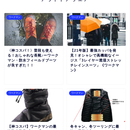
ワークマン
ワークマン
〈神コスパ！〉普段も使え
【21年版】最強カッパを発
る！おしゃれな長靴♪ーワーク
見！オシャレで高機能なイー
マン・防水フィールドブーツ
ジス「3レイヤー透湿ストレッ
が良すぎた！！
チレインスーツ」《ワークマ
ン》
ワークマン
ワークマン
【神コスパ】ワークマンの最
冬キャン、冬ツーリングに最