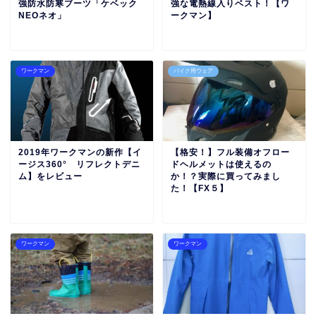
強防水防寒ブーツ「ケベック
強な電熱線入りベスト！【ワ
NEOネオ」
ークマン】
ワークマン
バイク用ウェア
2019年ワークマンの新作【イ
【格安！】フル装備オフロー
ージス360° リフレクトデニ
ドヘルメットは使えるの
ム】をレビュー
か！？実際に買ってみまし
た！【FX５】
ワークマン
ワークマン