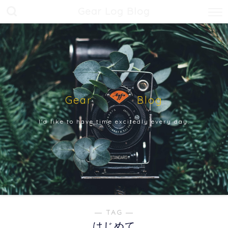
Gear Log Blog
Gear Blog
I'd like to have time excitedly every day.
― TAG ―
はじめて