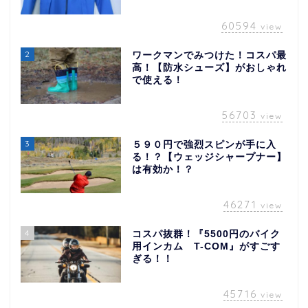
60594
view
2
ワークマンでみつけた！コスパ最
高！【防水シューズ】がおしゃれ
で使える！
56703
view
3
５９０円で強烈スピンが手に入
る！？【ウェッジシャープナー】
は有効か！？
46271
view
4
コスパ抜群！『5500円のバイク
用インカム T-COM』がすごす
ぎる！！
45716
view