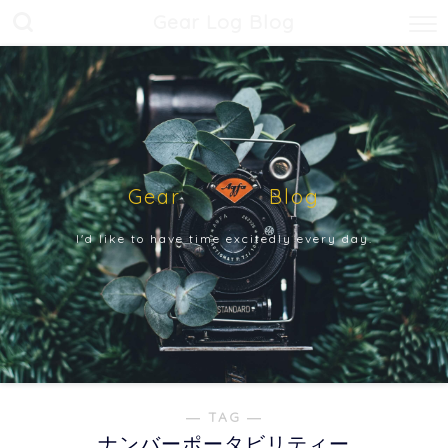
Gear Log Blog
Gear Blog
I'd like to have time excitedly every day.
― TAG ―
ナンバーポータビリティー