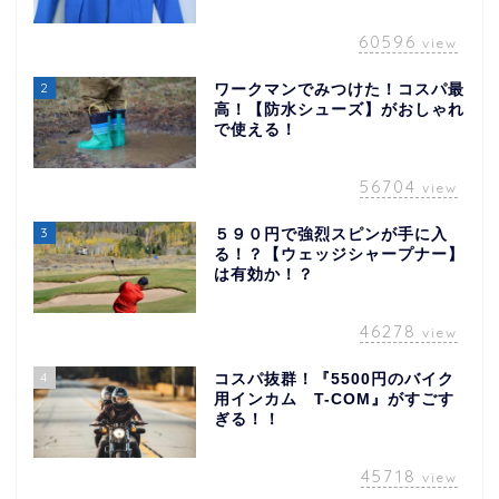
60596
view
2
ワークマンでみつけた！コスパ最
高！【防水シューズ】がおしゃれ
で使える！
56704
view
3
５９０円で強烈スピンが手に入
る！？【ウェッジシャープナー】
は有効か！？
46278
view
4
コスパ抜群！『5500円のバイク
用インカム T-COM』がすごす
ぎる！！
45718
view