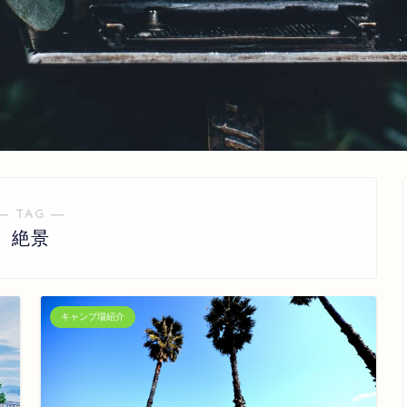
― TAG ―
絶景
キャンプ場紹介