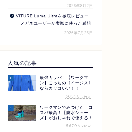
2026年8月2日
VITURE Luma Ultraを徹底レビュー
｜メガネユーザーが実際に使った感想
2026年7月26日
人気の記事
最強カッパ！【ワークマ
1
ン】こっちの《イージス》
ならカッコいい！！
60598
view
ワークマンでみつけた！コ
2
スパ最高！【防水シュー
ズ】がおしゃれで使える！
56706
view