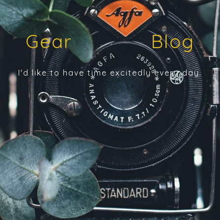
Gear Blog
I'd like to have time excitedly every day.