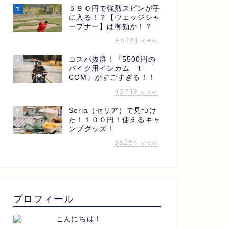
５９０円で強烈スピンが手
3
に入る！？【ウェッジシャ
ープナー】は有効か！？
46281
view
コスパ抜群！『5500円の
4
バイク用インカム T-
COM』がすごすぎる！！
45719
view
Seria（セリア）で見つけ
5
た！１００円！使えるキャ
ンプグッズ！
36254
view
プロフィール
こんにちは！