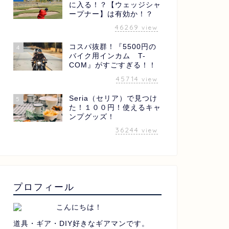
に入る！？【ウェッジシャ
ープナー】は有効か！？
46269
view
コスパ抜群！『5500円の
4
バイク用インカム T-
COM』がすごすぎる！！
45714
view
Seria（セリア）で見つけ
5
た！１００円！使えるキャ
ンプグッズ！
36244
view
プロフィール
こんにちは！
道具・ギア・DIY好きなギアマンです。