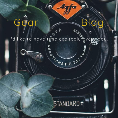
Gear Blog
I'd like to have time excitedly every day.