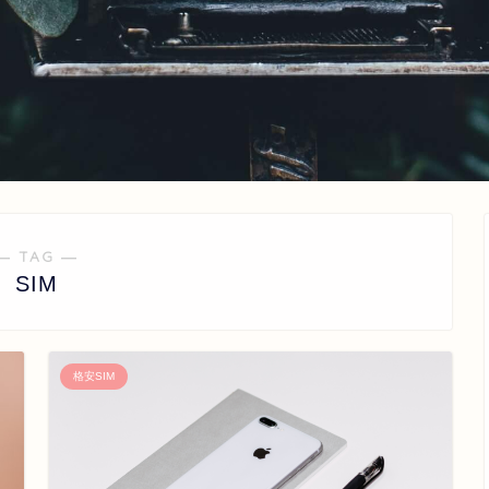
― TAG ―
SIM
格安SIM