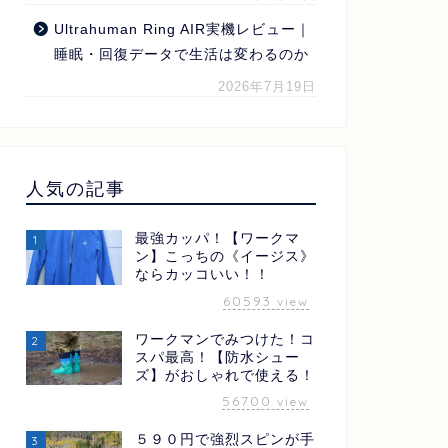
Ultrahuman Ring AIR実機レビュー｜
睡眠・回復データで生活は変わるのか
2026年7月19日
人気の記事
最強カッパ！【ワークマ
1
ン】こっちの《イージス》
ならカッコいい！！
60593
view
ワークマンでみつけた！コ
2
スパ最高！【防水シュー
ズ】がおしゃれで使える！
56700
view
５９０円で強烈スピンが手
3