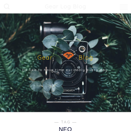
Gear Log Blog
Gear Blog
I'd like to have time excitedly every day.
― TAG ―
NEO