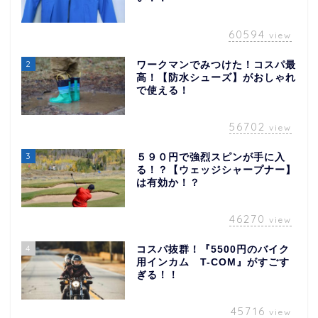
60594
view
2
ワークマンでみつけた！コスパ最
高！【防水シューズ】がおしゃれ
で使える！
56702
view
3
５９０円で強烈スピンが手に入
る！？【ウェッジシャープナー】
は有効か！？
46270
view
4
コスパ抜群！『5500円のバイク
用インカム T-COM』がすごす
ぎる！！
45716
view