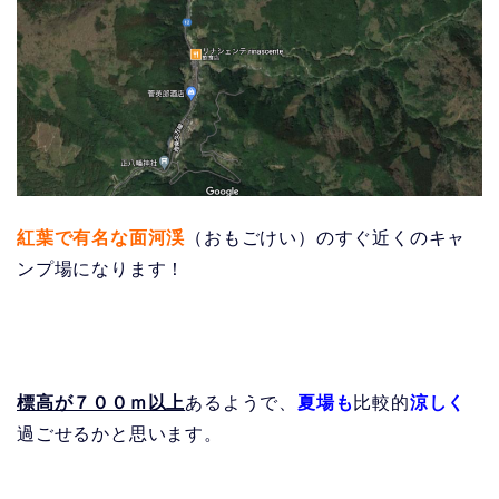
紅葉で有名な面河渓
（おもごけい）のすぐ近くのキャ
ンプ場になります！
標高が７００ｍ以上
あるようで、
夏場も
比較的
涼しく
過ごせるかと思います。