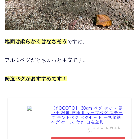
地面は柔らかくはなさそう
ですね。
アルミペグだとちょっと不安です。
鋳造ペグがおすすめです！
【YOGOTO】 30cm ペグ セット 硬
い土 砂地 草地用 タープペグ ステー
ク テントペグ ペグセット 一括収納
ペグ ケース 付き 自在金具
カエレ
posted with
バ