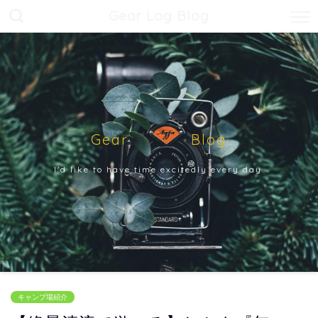
Gear Log Blog
Gear Blog
I'd like to have time excitedly every day.
キャンプ場紹介