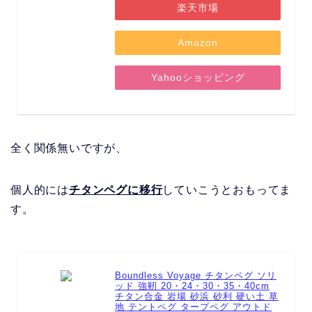
楽天市場
Amazon
Yahooショッピング
全く関係無いですが、
個人的には
チタンペグに移行
していこうとおもってま
す。
Boundless Voyage チタンペグ ソリ
ッド 強靭 20・24・30・35・40cm
チタン合金 岩場 砂浜 砂利 硬い土 草
地 テントペグ タープペグ アウトド