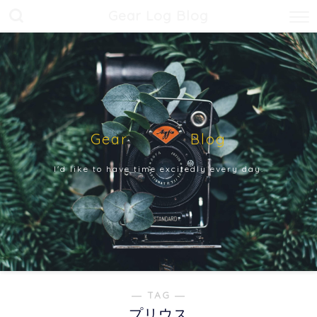
Gear Log Blog
Gear Blog
I'd like to have time excitedly every day.
― TAG ―
プリウス