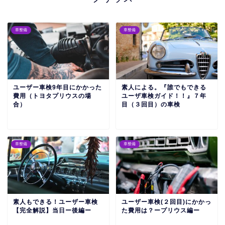
車整備
車整備
ユーザー車検9年目にかかった
素人による。『誰でもできる
費用（トヨタプリウスの場
ユーザ車検ガイド！！』７年
合）
目（３回目）の車検
車整備
車整備
素人もできる！ユーザー車検
ユーザー車検(２回目)にかかっ
【完全解説】当日ー後編ー
た費用は？ープリウス編ー