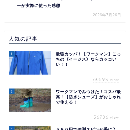
ーが実際に使った感想
2026年7月26日
人気の記事
1
最強カッパ！【ワークマン】こっ
ちの《イージス》ならカッコい
い！！
60598
view
2
ワークマンでみつけた！コスパ最
高！【防水シューズ】がおしゃれ
で使える！
56706
view
3
５９０円で強烈スピンが手に入