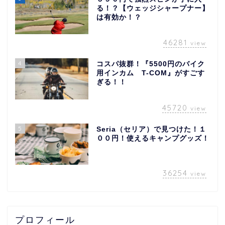
る！？【ウェッジシャープナー】
は有効か！？
46281
view
4
コスパ抜群！『5500円のバイク
用インカム T-COM』がすごす
ぎる！！
45720
view
5
Seria（セリア）で見つけた！１
００円！使えるキャンプグッズ！
36254
view
プロフィール