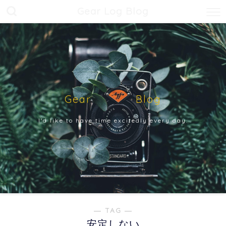
Gear Log Blog
Gear Blog
I'd like to have time excitedly every day.
― TAG ―
安定しない