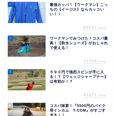
1
最強カッパ！【ワークマン】こっ
ちの《イージス》ならカッコい
い！！
60597
view
2
ワークマンでみつけた！コスパ最
高！【防水シューズ】がおしゃれ
で使える！
56705
view
3
５９０円で強烈スピンが手に入
る！？【ウェッジシャープナー】
は有効か！？
46279
view
4
コスパ抜群！『5500円のバイク
用インカム T-COM』がすごす
ぎる！！