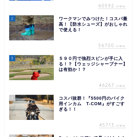
60592
view
2
ワークマンでみつけた！コスパ最
高！【防水シューズ】がおしゃれ
で使える！
56700
view
3
５９０円で強烈スピンが手に入
る！？【ウェッジシャープナー】
は有効か！？
46267
view
4
コスパ抜群！『5500円のバイク
用インカム T-COM』がすごす
ぎる！！
45713
view