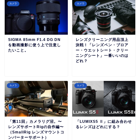
カメラ
カメラ
SIGMA 85mm F1.4 DG DN
レンズクリーニング用品頂上
を動画撮影に使う上で注意し
決戦！「レンズペン・ブロア
たいこと。
ー・ウエットシート・クリー
ニングシート」一番いいのは
どれ？
カメラ
カメラ
「第11回」カメラリグ沼。〜
「LUMIXS5 Ⅱ」に組み合わせ
レンズサポートRigの自作編〜
るレンズはどれにする？
（SmallRig レンズマウントコ
ンバーターサポート）