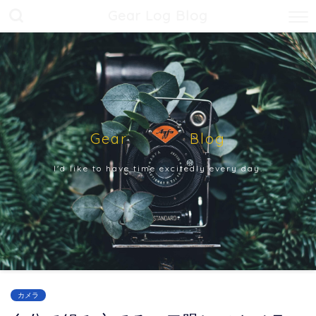
Gear Log Blog
Gear Blog
I'd like to have time excitedly every day.
カメラ