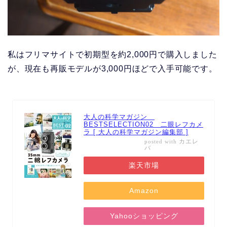
私はフリマサイトで初期型を約2,000円で購入しました
が、現在も再販モデルが3,000円ほどで入手可能です。
大人の科学マガジン
BESTSELECTION02 二眼レフカメ
ラ [ 大人の科学マガジン編集部 ]
カエレ
posted with
バ
楽天市場
Amazon
Yahooショッピング