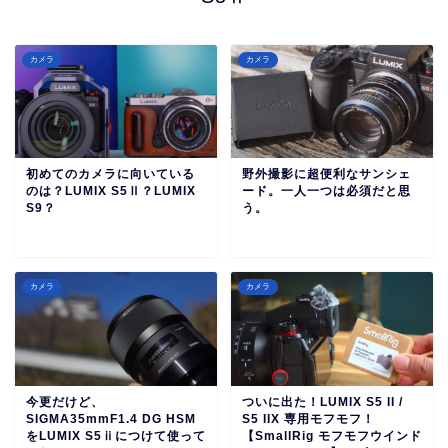
カメラ
カメラ
初めてのカメラに向いている
野外撮影に超便利なサンシェ
のは？LUMIX S5Ⅱ？LUMIX
ード。一人一つは必須だと思
S9？
う。
カメラ
カメラ
今更だけど、
ついに出た！LUMIX S5 II /
SIGMA35mmF1.4 DG HSM
S5 IIX 専用モフモフ！
をLUMIX S5ⅱにつけて使って
【SmallRig モフモフウインド