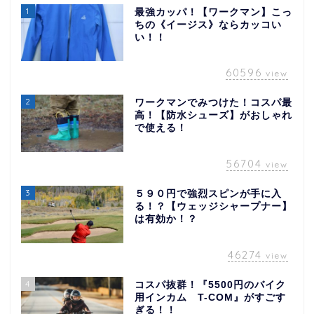
1
最強カッパ！【ワークマン】こっ
ちの《イージス》ならカッコい
い！！
60596
view
2
ワークマンでみつけた！コスパ最
高！【防水シューズ】がおしゃれ
で使える！
56704
view
3
５９０円で強烈スピンが手に入
る！？【ウェッジシャープナー】
は有効か！？
46274
view
4
コスパ抜群！『5500円のバイク
用インカム T-COM』がすごす
ぎる！！