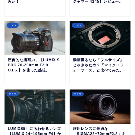
みた！
ジャマ― 4245】レビュー。
カメラ
カメラ
圧倒的な描写力。【LUMIX S
動画撮るなら「フルサイズ」
PRO 70-200mm F2.8
じゃきゃだめ？「マイクロフ
O.I.S.】を使った感想。
ォーサーズ」と比べてみた。
カメラ
カメラ
LUMIXS5Ⅱにあわせるレンズ
旅用レンズに最適な
【LUMIX 24−105mm F4】か
「SIGMA28−70mmF2.8」を