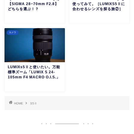
【SIGMA 28−70mm F2.8】
使ってみて。［LUMIXS5Ⅱに
どちらを選ぶ！？
合わせるレンズを探る旅②］
カメラ
LUMIXs5Ⅱと使いたい。万能
標準ズーム「LUMIX S 24-
105mm F4 MACRO O.I.S.」
HOME
S5Ⅱ