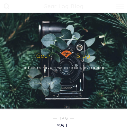
Gear Log Blog
Gear Blog
I'd like to have time excitedly every day.
― TAG ―
S5Ⅱ