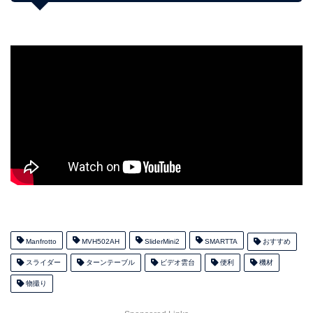
Manfrotto
MVH502AH
SliderMini2
SMARTTA
おすすめ
スライダー
ターンテーブル
ビデオ雲台
便利
機材
物撮り