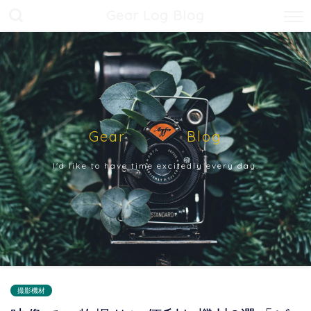
Gear Log Blog
Gear Blog
I'd like to have time excitedly every day.
撮影機材