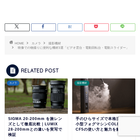
HOME
カメラ
撮影機材
映像での物撮りに便利な機材3選「ビデオ雲台・電動回転台・電動スライダー」
RELATED POST
カメラ
撮影機材
SIGMA 20-200mm を旅レン
手のひらサイズで本格演出！
ズとして徹底比較｜LUMIX
小型フォグマシンCOLBOR
28-200mmとの違いを実写で
CF5の使い方と魅力を解説
検証