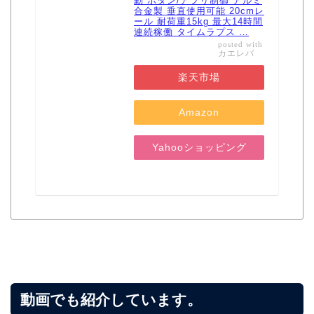
動 ボタン/アプリ制御 アルミ
合金製 垂直使用可能 20cmレ
ール 耐荷重15kg 最大14時間
連続稼働 タイムラプス …
posted with
カエレバ
楽天市場
Amazon
Yahooショッピング
動画でも紹介しています。