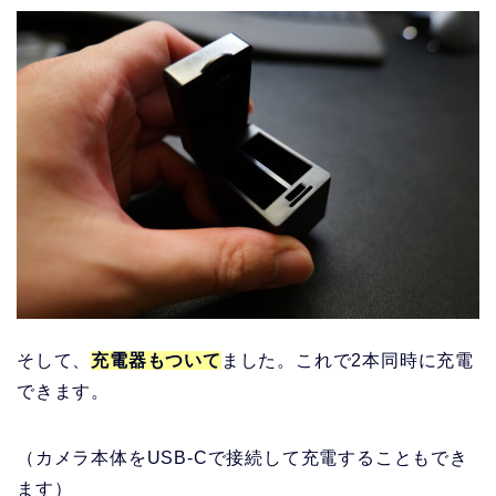
そして、
充電器もついて
ました。これで2本同時に充電
できます。
（カメラ本体をUSB-Cで接続して充電することもでき
ます）