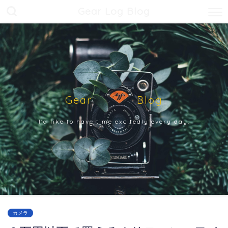
Gear Log Blog
Gear Blog
I'd like to have time excitedly every day.
カメラ